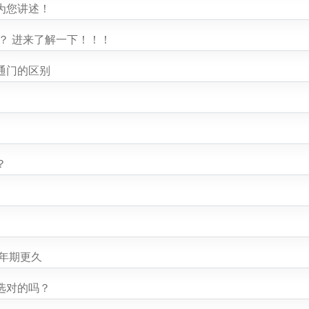
为您讲述！
？ 进来了解一下！！！
通门的区别
？
年期更久
选对的吗？